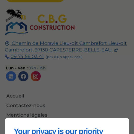
Chemin de Moravie Lieu-dit Cambrefort
Lieu-dit
Cambrefort,
97130
CAPESTERRE-BELLE-EAU
09 74 56 03 41
Lun - Ven :
07h - 15h
Accueil
Contactez-nous
Mentions légales
Plan du site
Your privacy is our priority