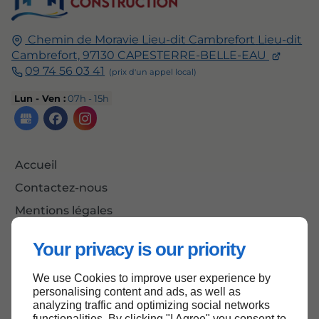
Chemin de Moravie Lieu-dit Cambrefort
Lieu-dit
Cambrefort,
97130
CAPESTERRE-BELLE-EAU
09 74 56 03 41
Lun - Ven :
07h - 15h
Accueil
Contactez-nous
Mentions légales
Plan du site
Your privacy is our priority
We use Cookies to improve user experience by
personalising content and ads, as well as
Haut de page
analyzing traffic and optimizing social networks
functionalities. By clicking "I Agree" you consent to