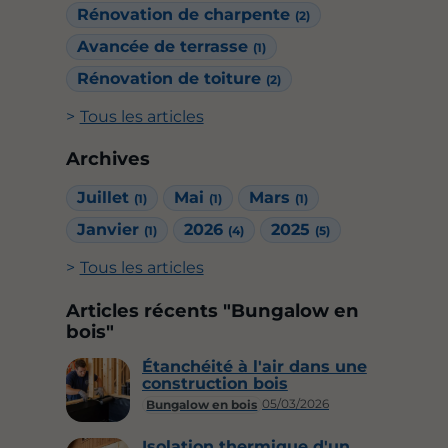
Rénovation de charpente
(2)
Avancée de terrasse
(1)
Rénovation de toiture
(2)
Tous les articles
Archives
Juillet
Mai
Mars
(1)
(1)
(1)
Janvier
2026
2025
(1)
(4)
(5)
Tous les articles
Articles récents "Bungalow en
bois"
Étanchéité à l'air dans une
construction bois
05/03/2026
Bungalow en bois
Isolation thermique d'un